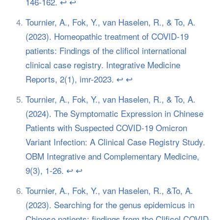
146-162.
↩︎
↩︎
Tournier, A., Fok, Y., van Haselen, R., & To, A.
(2023). Homeopathic treatment of COVID-19
patients: Findings of the clificol international
clinical case registry. Integrative Medicine
Reports, 2(1), imr-2023.
↩︎
↩︎
Tournier, A., Fok, Y., van Haselen, R., & To, A.
(2024). The Symptomatic Expression in Chinese
Patients with Suspected COVID-19 Omicron
Variant Infection: A Clinical Case Registry Study.
OBM Integrative and Complementary Medicine,
9(3), 1-26.
↩︎
↩︎
Tournier, A., Fok, Y., van Haselen, R., &To, A.
(2023). Searching for the genus epidemicus in
Chinese patients: findings from the Clificol COVID-