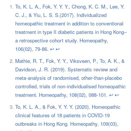
To, K. L. A., Fok, Y. Y. Y., Chong, K. C. M., Lee, Y.
C. J., & Yiu, L. S. S.(2017). Individualized
homeopathic treatment in addition to conventional
treatment in type II diabetic patients in Hong Kong–
a retrospective cohort study. Homeopathy,
106(02), 79-86.
↩︎
↩︎
Mathie, R. T., Fok, Y. Y., Viksveen, P., To, A. K., &
Davidson, J. R. (2019). Systematic review and
meta-analysis of randomised, other-than-placebo
controlled, trials of non-individualised homeopathic
treatment. Homeopathy, 108(02), 088-101.
↩︎
↩︎
To, K. L. A., & Fok, Y. Y. Y. (2020). Homeopathic
clinical features of 18 patients in COVID-19
outbreaks in Hong Kong. Homeopathy, 109(03),