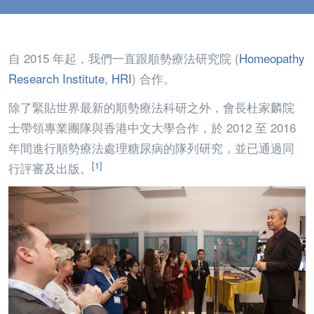
自 2015 年起，我們一直跟順勢療法研究院 (
Homeopathy
Research Institute, HRI
) 合作。
除了緊貼世界最新的順勢療法科研之外，會長杜家麟院
士帶領專業團隊與香港中文大學合作，於 2012 至 2016
年間進行順勢療法處理糖尿病的隊列研究，並已通過同
[1]
行評審及出版。